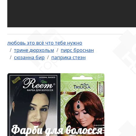
любовь это всё что тебе нужно
трине дюрхольм
пирс броснан
сюзанна бир
паприка стеэн