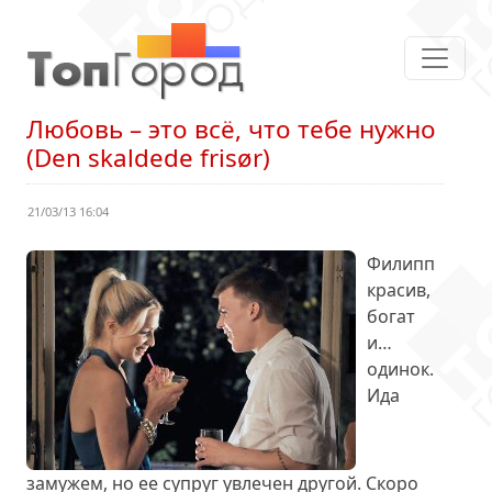
Любовь – это всё, что тебе нужно
(Den skaldede frisør)
21/03/13 16:04
Филипп
красив,
богат
и…
одинок.
Ида
замужем, но ее супруг увлечен другой. Скоро