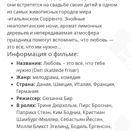
они встретятся на свадьбе своих детей в одном
из самых живописных городов мира
-итальянском Сорренто. Знойные
неаполитанские ночи, аромат лимонных
деревьев и непередаваемая атмосфера
праздника помогут вспомнить, что любовь —
это все, что им нужно…
Информация о фильме:
Название:
Любовь – это всё, что тебе
нужно (Den skaldede frisør)
Жанр:
мелодрама, комедия
Страна:
Дания, Швеция, Италия, Франция,
Германия
Режиссер:
Сюзанна Бир
В ролях:
Трине Дюрхольм, Пирс Броснан,
Паприка Стеэн, Ким Бодниа, Кристиан
Шамбург-Мюллер, Себастьян Йессен,
Молли Бликст Эгелинд, Бодиль Ёргенсон,