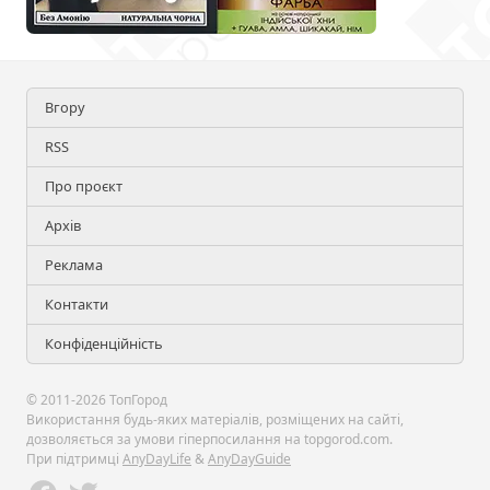
Вгору
RSS
Про проєкт
Архів
Реклама
Контакти
Конфіденційність
© 2011-2026 ТопГород
Використання будь-яких матеріалів, розміщених на сайті,
дозволяється за умови гіперпосилання на topgorod.com.
При підтримці
AnyDayLife
&
AnyDayGuide