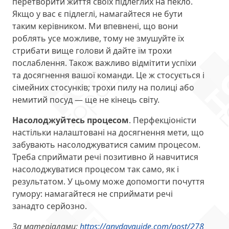
перетворити життя своїх підлеглих на пекло.
Якщо у вас є підлеглі, намагайтеся не бути
таким керівником. Ми впевнені, що вони
роблять усе можливе, тому не змушуйте їх
стрибати вище голови й дайте їм трохи
послаблення. Також важливо відмітити успіхи
та досягнення вашої команди. Це ж стосується і
сімейних стосунків; трохи пилу на полиці або
немитий посуд — ще не кінець світу.
Насолоджуйтесь процесом
. Перфекціоністи
настільки налаштовані на досягнення мети, що
забувають насолоджуватися самим процесом.
Треба сприймати речі позитивно й навчитися
насолоджуватися процесом так само, як і
результатом. У цьому може допомогти почуття
гумору: намагайтеся не сприймати речі
занадто серйозно.
За матеріалами:
https://anydayguide.com/post/278