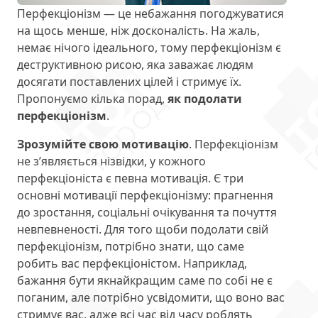
Перфекціонізм — це небажання погоджуватися
на щось менше, ніж досконалість. На жаль,
немає нічого ідеального, тому перфекціонізм є
деструктивною рисою, яка заважає людям
досягати поставлених цілей і стримує їх.
Пропонуємо кілька порад,
як подолати
перфекціонізм
.
Зрозумійте свою мотивацію
. Перфекціонізм
не з’являється нізвідки, у кожного
перфекціоніста є певна мотивація. Є три
основні мотивації перфекціонізму: прагнення
до зростання, соціальні очікування та почуття
невпевненості. Для того щоби подолати свій
перфекціонізм, потрібно знати, що саме
робить вас перфекціоністом. Наприклад,
бажання бути якнайкращим саме по собі не є
поганим, але потрібно усвідомити, що воно вас
стримує вас, адже всі час від часу роблять