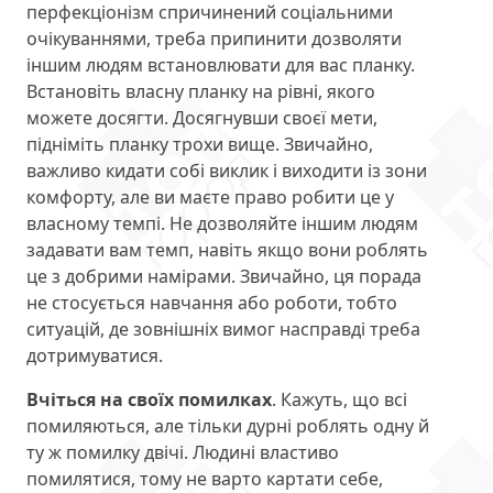
перфекціонізм спричинений соціальними
очікуваннями, треба припинити дозволяти
іншим людям встановлювати для вас планку.
Встановіть власну планку на рівні, якого
можете досягти. Досягнувши своєї мети,
підніміть планку трохи вище. Звичайно,
важливо кидати собі виклик і виходити із зони
комфорту, але ви маєте право робити це у
власному темпі. Не дозволяйте іншим людям
задавати вам темп, навіть якщо вони роблять
це з добрими намірами. Звичайно, ця порада
не стосується навчання або роботи, тобто
ситуацій, де зовнішніх вимог насправді треба
дотримуватися.
Вчіться на своїх помилках
. Кажуть, що всі
помиляються, але тільки дурні роблять одну й
ту ж помилку двічі. Людині властиво
помилятися, тому не варто картати себе,