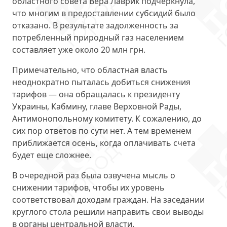
областного совета Вера Лаврик подчеркнула,
что многим в предоставлении субсидий было
отказано. В результате задолженность за
потребленный природный газ населением
составляет уже
около 20 млн грн
.
Примечательно, что областная власть
неоднократно пыталась добиться снижения
тарифов — она обращалась к президенту
Украины, Кабмину, главе Верховной Рады,
Антимонопольному комитету. К сожалению,
до
сих пор ответов по сути нет
. А тем временем
приближается осень, когда оплачивать счета
будет еще сложнее.
В очередной раз была озвучена мысль о
снижении тарифов, чтобы их уровень
соответствовал доходам граждан. На заседании
круглого стола решили направить свои выводы
в органы центральной власти
.