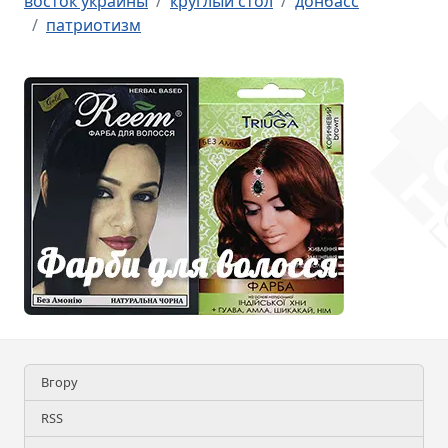
восток украины
круглый стол
донбасс
патриотизм
Вгору
RSS