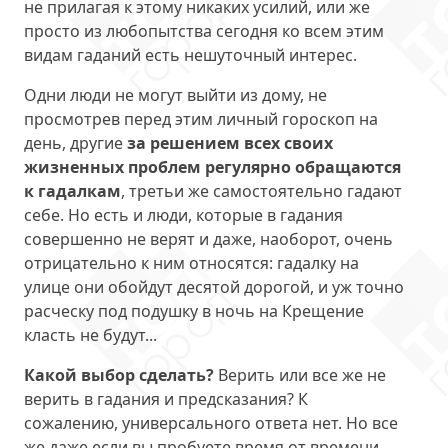
не прилагая к этому никаких усилий, или же
просто из любопытства сегодня ко всем этим
видам гаданий есть нешуточный интерес.
Одни люди не могут выйти из дому, не
просмотрев перед этим личный гороскоп на
день, другие
за решением всех своих
жизненных проблем регулярно обращаются
к гадалкам
, третьи же самостоятельно гадают
себе. Но есть и люди, которые в гадания
совершенно не верят и даже, наоборот, очень
отрицательно к ним относятся: гадалку на
улице они обойдут десятой дорогой, и уж точно
расческу под подушку в ночь на Крещение
класть не будут...
Какой выбор сделать?
Верить или все же не
верить в гадания и предсказания? К
сожалению, универсального ответа нет. Но все
же даже если вы пробуете время от времени