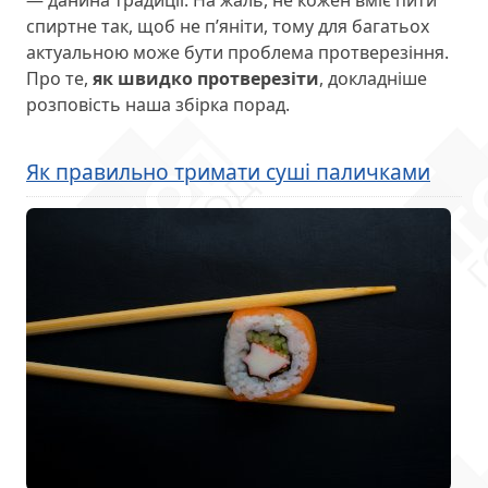
— данина традиції. На жаль, не кожен вміє пити
спиртне так, щоб не п’яніти, тому для багатьох
актуальною може бути проблема протверезіння.
Про те,
як швидко протверезіти
, докладніше
розповість наша збірка порад.
Як правильно тримати суші паличками