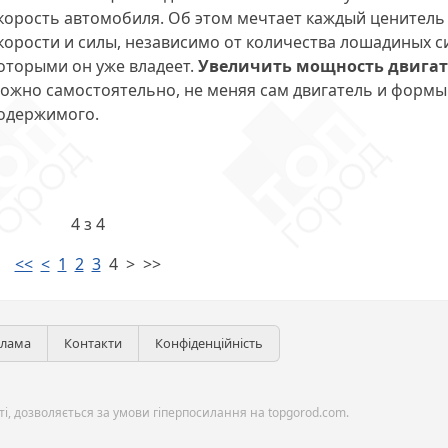
корость автомобиля. Об этом мечтает каждый ценитель
корости и силы, независимо от количества лошадиных с
оторыми он уже владеет.
Увеличить мощность двигат
ожно самостоятельно, не меняя сам двигатель и формы
одержимого.
4 з 4
<<
<
1
2
3
4
>
>>
клама
Контакти
Конфіденційність
і, дозволяється за умови гіперпосилання на topgorod.com.