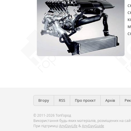
с
с
к
м
с
Вгору
RSS
Про проєкт
Архів
Ре
© 2011-2026 ТопГород
Використання будь-яких матеріалів, розміщених на сайт
При підтримці
AnyDayLife
&
AnyDayGuide