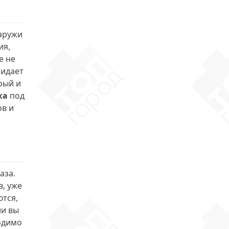
аружи
ия,
е не
ридает
рый и
ка
под
ов и
аза.
, уже
ются,
ли вы
одимо