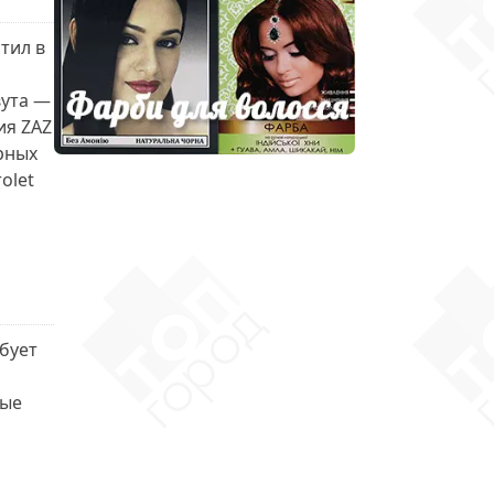
тил в
вута —
ия ZAZ
рных
olet
бует
рые