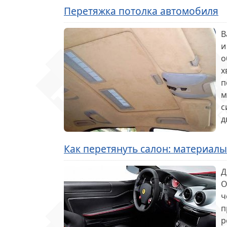
Перетяжка потолка автомобиля
В
и
о
х
п
м
с
д
Как перетянуть салон: материалы
Д
О
ч
п
р