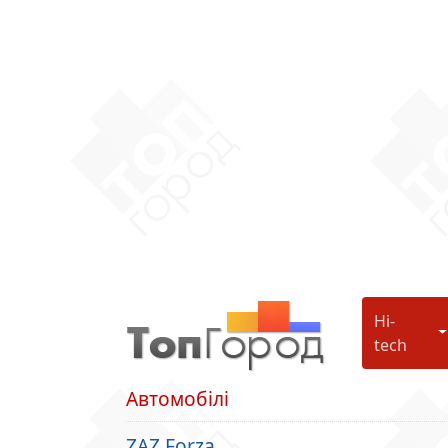
Hi-
H
tech
Автомобілі
ZAZ Forza