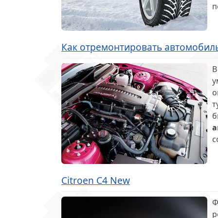
п
Как отремонтировать автомобил
В
у
о
т
б
а
с
Сitroen С4 New
Ф
р