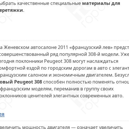
ыбрать качественные специальные
материалы для
еретяжки
.
а Женевском автосалоне 2011 «французский лев» предс
совершенствованный ряд популярной 308-й модели. Уж
егодня поклонники Peugeot 308 могут наслаждаться
омфортной ездой по городским дорогам в авто с элега
ранцузским салоном и экономичным двигателем. Безус
овый Peugeot 308
способен полностью поменять отно
 французским моделям, переманив в группу своих
оклонников ценителей элегантных современных авто.
ля
величить мощность двигателя — означает увеличить