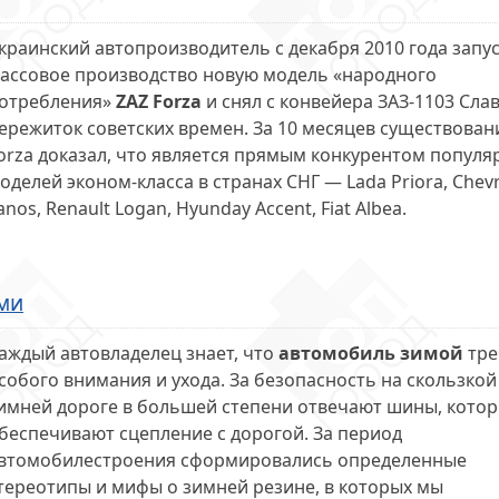
краинский автопроизводитель с декабря 2010 года запус
ассовое производство новую модель «народного
отребления»
ZAZ Forza
и снял с конвейера ЗАЗ-1103 Сла
ережиток советских времен. За 10 месяцев существован
orza доказал, что является прямым конкурентом популя
оделей эконом-класса в странах СНГ — Lada Priora, Chevr
anos, Renault Logan, Hyunday Accent, Fiat Albea.
ми
аждый автовладелец знает, что
автомобиль зимой
тре
собого внимания и ухода. За безопасность на скользкой
имней дороге в большей степени отвечают шины, кото
беспечивают сцепление с дорогой. За период
втомобилестроения сформировались определенные
тереотипы и мифы о зимней резине, в которых мы