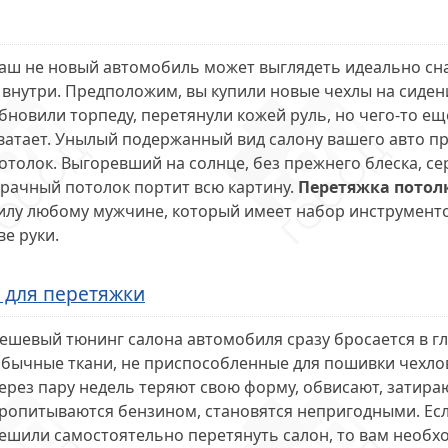
аш не новый автомобиль может выглядеть идеально сн
 внутри. Предположим, вы купили новые чехлы на сиден
бновили торпеду, перетянули кожей руль, но чего-то ещ
ватает. Унылый подержанный вид салону вашего авто п
отолок. Выгоревший на солнце, без прежнего блеска, се
рачный потолок портит всю картину.
Перетяжка потол
илу любому мужчине, который имеет набор инструмент
ве руки.
 для перетяжки
ешевый тюнинг салона автомобиля сразу бросается в гл
бычные ткани, не приспособленные для пошивки чехлов
ерез пару недель теряют свою форму, обвисают, затира
ропитываются бензином, становятся непригодными. Ес
ешили самостоятельно перетянуть салон, то вам необх