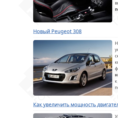
в
п
Новый Peugeot 308
Н
у
с
к
ф
н
к
п
Как увеличить мощность двигате
У