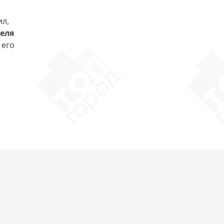
ил,
еля
 его