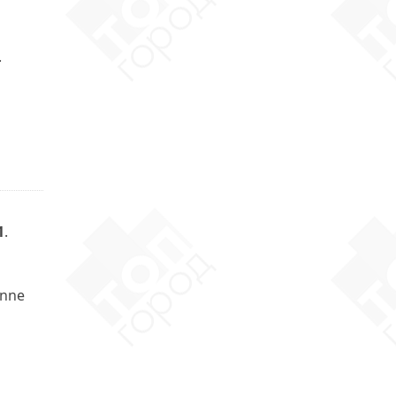
.
1
.
enne