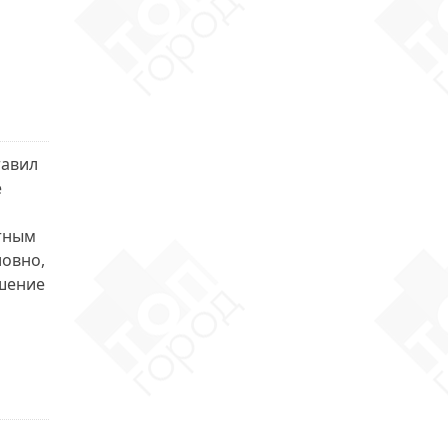
тавил
е
нтным
ловно,
шение