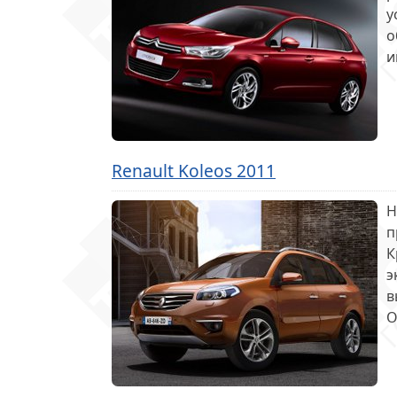
у
о
и
Renault Koleos 2011
Н
п
К
э
в
O