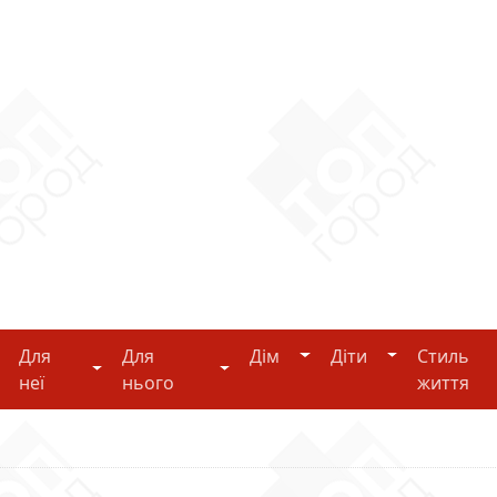
Дім
Діти
Для
Для
Дім
Діти
Стиль
i-tech
Для неї
Для нього
неї
нього
життя