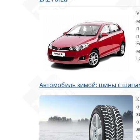
У
м
п
п
F
м
L
Автомобиль зимой: шины с шипа
К
о
з
о
а
с