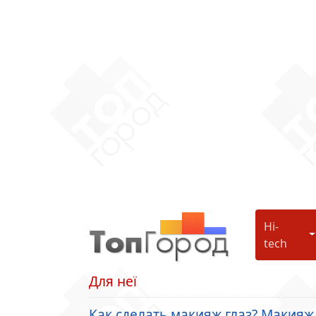
Hi-
H
tech
Для неї
Как сделать макияж глаз? Макияж 