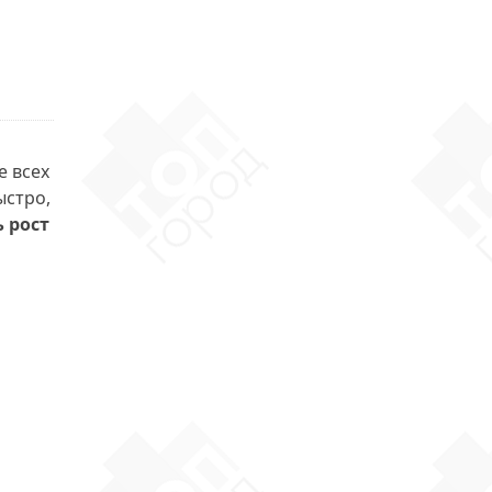
е всех
ыстро,
ь рост