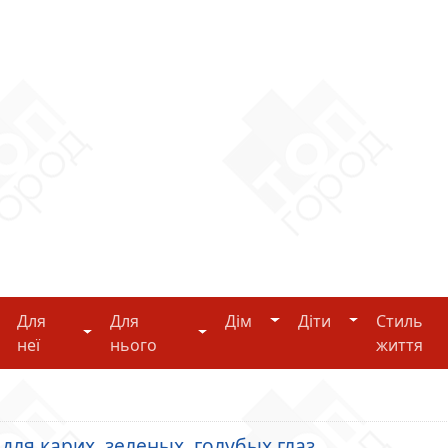
Дім
Діти
Для
Для
Дім
Діти
Стиль
i-tech
Для неї
Для нього
неї
нього
життя
для карих, зеленых, голубых глаз