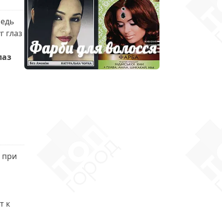
редь
г глаз
лаз
 при
т к