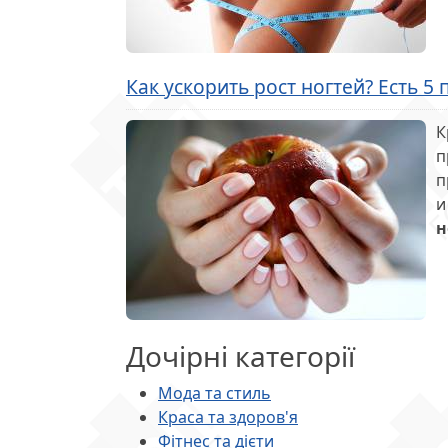
Как ускорить рост ногтей? Есть 5
К
п
п
и
н
Дочірні категорії
Мода та стиль
Краса та здоров'я
Фітнес та дієти