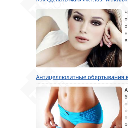
Ч
п
о
н
к
Антицеллюлитные обертывания в
А
б
п
н
п
о