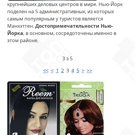
крупнейших деловых центров в мире. Нью-Йорк
поделен на 5 административных, из которых
самым популярным у туристов является
Манхэттен.
Достопримечательности Нью-
Йорка
, в основном, сосредоточены именно в
этом районе.
3 з 5
<<
<
1
2
3
4
5
>
>>