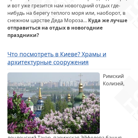
и вот уже грезится нам новогодний отдых где-
нибудь на берегу теплого моря или, наоборот, в
снежном царстве Деда Мороза...
Куда же лучше
отправиться на отдых в новогодние
праздники?
Что посмотреть в Киеве? Храмы и
архитектурные сооружения
Римский
Колизей,
лондонский Тауэр, парижская Эйфелева башня —