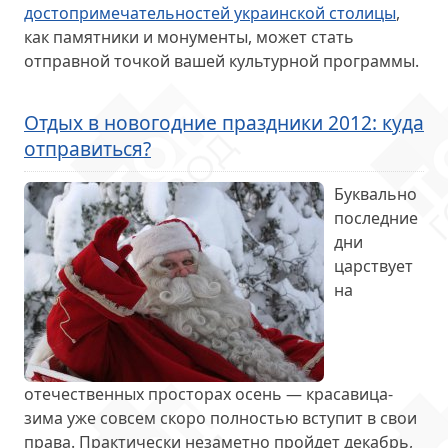
достопримечательностей украинской столицы
,
как памятники и монументы, может стать
отправной точкой вашей культурной программы.
Отдых в новогодние праздники 2012: куда
отправиться?
Буквально
последние
дни
царствует
на
отечественных просторах осень — красавица-
зима уже совсем скоро полностью вступит в свои
права. Практически незаметно пройдет декабрь,