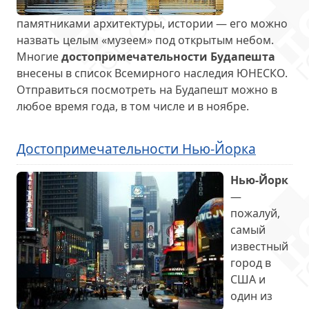
памятниками архитектуры, истории — его можно
назвать целым «музеем» под открытым небом.
Многие
достопримечательности Будапешта
внесены в список Всемирного наследия ЮНЕСКО.
Отправиться посмотреть на Будапешт можно в
любое время года, в том числе и в ноябре.
Достопримечательности Нью-Йорка
Нью-Йорк
—
пожалуй,
самый
известный
город в
США и
один из