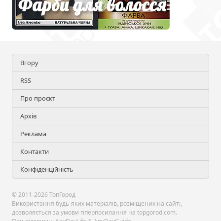
Вгору
RSS
Про проєкт
Архів
Реклама
Контакти
Конфіденційність
© 2011-2026 ТопГород
Використання будь-яких матеріалів, розміщених на сайті,
дозволяється за умови гіперпосилання на topgorod.com.