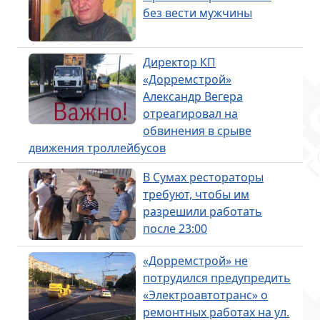
без вести мужчины
Директор КП
«Дорремстрой»
Александр Вегера
отреагировал на
обвинения в срыве
движения троллейбусов
В Сумах рестораторы
требуют, чтобы им
разрешили работать
после 23:00
«Дорремстрой» не
потрудился предупредить
«Электроавтотранс» о
ремонтных работах на ул.