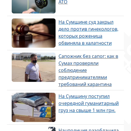
АТО
На Сумщине суд закрыл
дело против гинекологов,
которых роженица
обвиняла в халатности
Сапожник без сапог: как в
Сумах проверяли
соблюдение
предпринимателями
требований карантина
На Сумщину поступил
очередной гуманитарный
груз на свыше 1 млн грн.
Нацполиция разоблачила