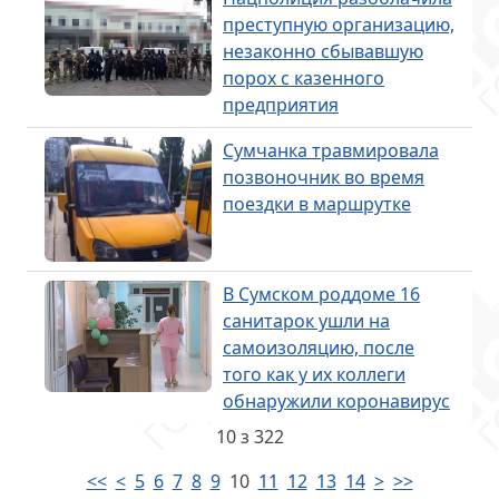
преступную организацию,
незаконно сбывавшую
порох с казенного
предприятия
Сумчанка травмировала
позвоночник во время
поездки в маршрутке
В Сумском роддоме 16
санитарок ушли на
самоизоляцию, после
того как у их коллеги
обнаружили коронавирус
10 з 322
<<
<
5
6
7
8
9
10
11
12
13
14
>
>>