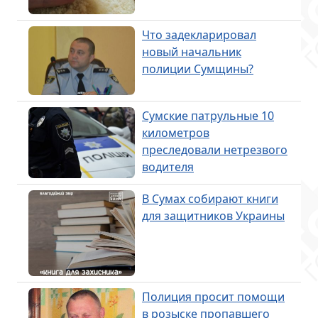
Что задекларировал
новый начальник
полиции Сумщины?
Сумские патрульные 10
километров
преследовали нетрезвого
водителя
В Сумах собирают книги
для защитников Украины
Полиция просит помощи
в розыске пропавшего